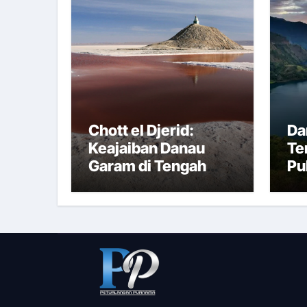
Chott el Djerid:
Da
Keajaiban Danau
Te
Garam di Tengah
Pu
Gurun Tunisia