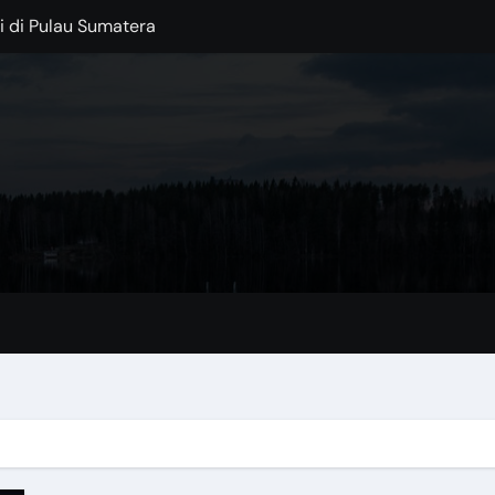
 di Pulau Sumatera
injani
: Permata Spanyol di Tengah Laut
ocok untuk Musim Hujan
 di Tengah Kota
Kaki Gunung Bromo
Lokal dengan Sentuhan Modern
lajahi Destinasi Hijau di 2025
ertingkat 3 yang Unik
au Garam di Tengah Gurun Tunisia