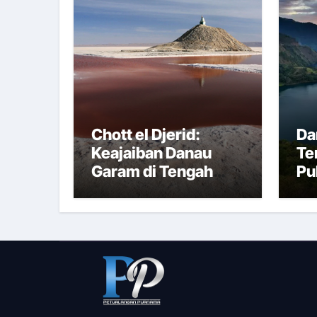
Chott el Djerid:
Da
Keajaiban Danau
Te
Garam di Tengah
Pu
Gurun Tunisia