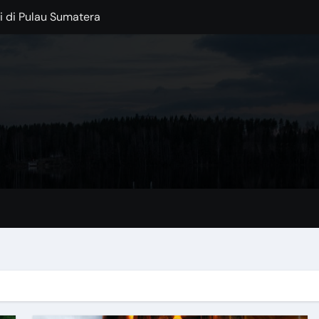
 di Pulau Sumatera
injani
: Permata Spanyol di Tengah Laut
ocok untuk Musim Hujan
 di Tengah Kota
Kaki Gunung Bromo
Lokal dengan Sentuhan Modern
lajahi Destinasi Hijau di 2025
ertingkat 3 yang Unik
au Garam di Tengah Gurun Tunisia