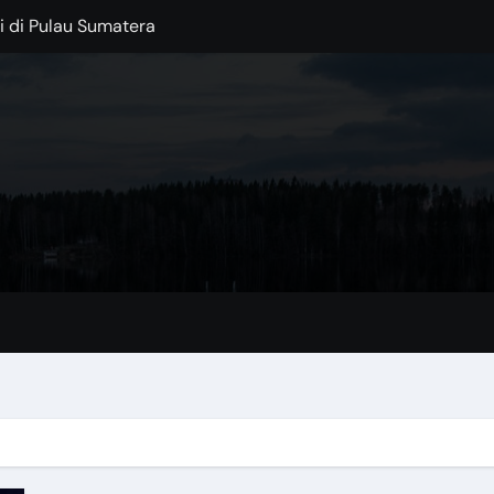
 di Pulau Sumatera
injani
: Permata Spanyol di Tengah Laut
ocok untuk Musim Hujan
 di Tengah Kota
Kaki Gunung Bromo
Lokal dengan Sentuhan Modern
lajahi Destinasi Hijau di 2025
ertingkat 3 yang Unik
au Garam di Tengah Gurun Tunisia