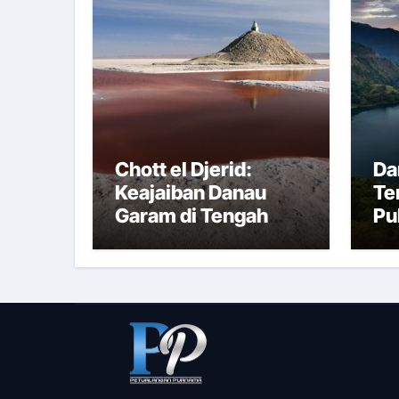
Chott el Djerid:
Da
Keajaiban Danau
Te
Garam di Tengah
Pu
Gurun Tunisia