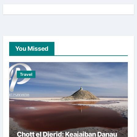
You Missed
Travel
Chott el Djerid: Keajaiban Danau