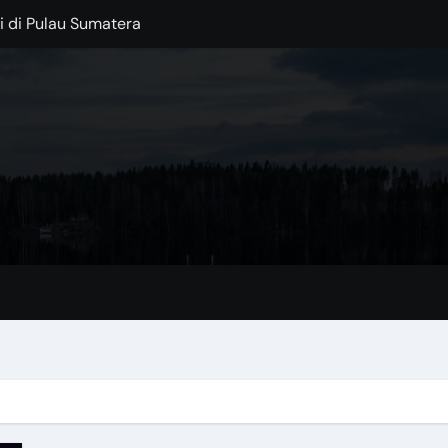
 di Pulau Sumatera
injani
: Permata Spanyol di Tengah Laut
ocok untuk Musim Hujan
 di Tengah Kota
Kaki Gunung Bromo
Lokal dengan Sentuhan Modern
lajahi Destinasi Hijau di 2025
ertingkat 3 yang Unik
au Garam di Tengah Gurun Tunisia