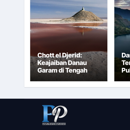
Chott el Djerid:
Da
Keajaiban Danau
Te
Garam di Tengah
Pu
Gurun Tunisia