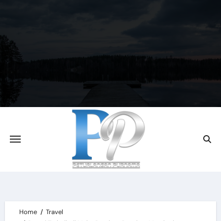
Skip
to
content
Home
Travel