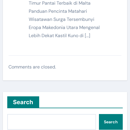
Timur Pantai Terbaik di Malta
Panduan Pencinta Matahari
Wisatawan Surga Tersembunyi
Eropa Makedonia Utara Mengenal
Lebih Dekat Kastil Kuno di […]
Comments are closed.
Search
Search