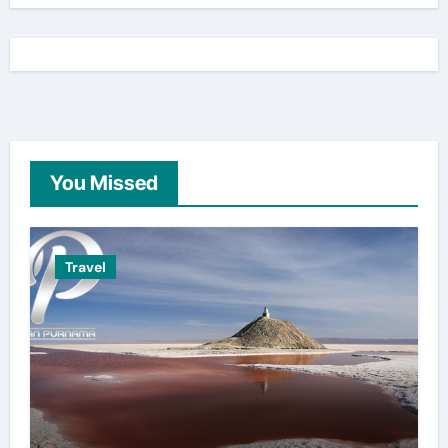
You Missed
Travel