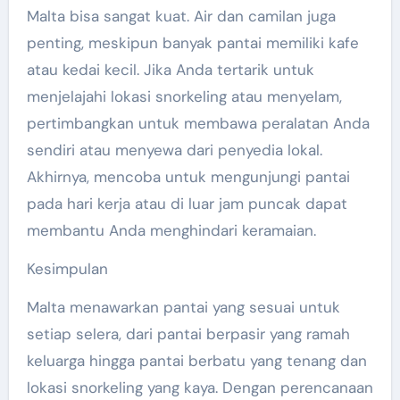
Malta bisa sangat kuat. Air dan camilan juga
penting, meskipun banyak pantai memiliki kafe
atau kedai kecil. Jika Anda tertarik untuk
menjelajahi lokasi snorkeling atau menyelam,
pertimbangkan untuk membawa peralatan Anda
sendiri atau menyewa dari penyedia lokal.
Akhirnya, mencoba untuk mengunjungi pantai
pada hari kerja atau di luar jam puncak dapat
membantu Anda menghindari keramaian.
Kesimpulan
Malta menawarkan pantai yang sesuai untuk
setiap selera, dari pantai berpasir yang ramah
keluarga hingga pantai berbatu yang tenang dan
lokasi snorkeling yang kaya. Dengan perencanaan