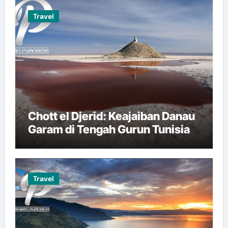
Travel
Chott el Djerid: Keajaiban Danau
Garam di Tengah Gurun Tunisia
Travel