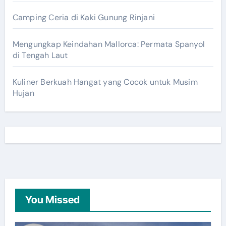
Camping Ceria di Kaki Gunung Rinjani
Mengungkap Keindahan Mallorca: Permata Spanyol
di Tengah Laut
Kuliner Berkuah Hangat yang Cocok untuk Musim
Hujan
You Missed