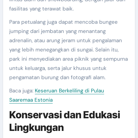
fasilitas yang terawat baik.
Para petualang juga dapat mencoba bungee
jumping dari jembatan yang menantang
adrenalin, atau arung jeram untuk pengalaman
yang lebih menegangkan di sungai. Selain itu,
park ini menyediakan area piknik yang sempurna
untuk keluarga, serta jalur khusus untuk
pengamatan burung dan fotografi alam.
Baca juga:
Keseruan Berkeliling di Pulau
Saaremaa Estonia
Konservasi dan Edukasi
Lingkungan