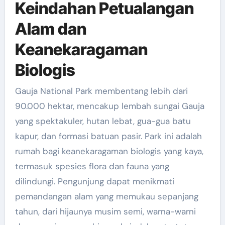
Keindahan Petualangan
Alam dan
Keanekaragaman
Biologis
Gauja National Park membentang lebih dari
90.000 hektar, mencakup lembah sungai Gauja
yang spektakuler, hutan lebat, gua-gua batu
kapur, dan formasi batuan pasir. Park ini adalah
rumah bagi keanekaragaman biologis yang kaya,
termasuk spesies flora dan fauna yang
dilindungi. Pengunjung dapat menikmati
pemandangan alam yang memukau sepanjang
tahun, dari hijaunya musim semi, warna-warni