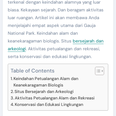
terkenal dengan keindahan alamnya yang luar
biasa. Kekayaan sejarah. Dan beragam aktivitas
luar ruangan. Artikel ini akan membawa Anda
menjelajahi empat aspek utama dari Gauja
National Park. Keindahan alam dan
keanekaragaman biologis. Situs
bersejarah dan
arkeologi
. Aktivitas petualangan dan rekreasi,
serta konservasi dan edukasi lingkungan.
Table of Contents
Keindahan Petualangan Alam dan
Keanekaragaman Biologis
Situs Bersejarah dan Arkeologi
Aktivitas Petualangan Alam dan Rekreasi
Konservasi dan Edukasi Lingkungan