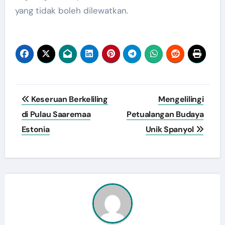
yang tidak boleh dilewatkan.
Post
Keseruan Berkeliling
Mengelilingi
navigation
di Pulau Saaremaa
Petualangan Budaya
Estonia
Unik Spanyol