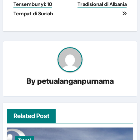
navigation
Tersembunyi: 10
Tradisional di Albania
Tempat di Suriah
By
petualanganpurnama
Related Post
Travel